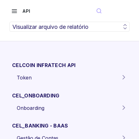
API
Visualizar arquivo de relatório
CELCOIN INFRATECH API
Token
Gera o token para autenticação
POST
dos endpoints da API.
CEL_ONBOARDING
Onboarding
Criar proposta Pessoa Física.
POST
CEL_BANKING - BAAS
Criar proposta pessoa jurídica
POST
Gestão de Contas