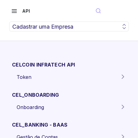
API
Cadastrar uma Empresa
CELCOIN INFRATECH API
Token
Gera o token para autenticação
POST
dos endpoints da API.
CEL_ONBOARDING
Onboarding
Criar proposta Pessoa Física.
POST
CEL_BANKING - BAAS
Criar proposta pessoa jurídica
POST
Gestão de Contas