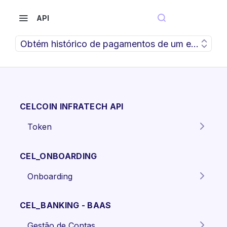
API
Obtém histórico de pagamentos de um emprésti
CELCOIN INFRATECH API
Token
Gera o token para autenticação
POST
dos endpoints da API.
CEL_ONBOARDING
Onboarding
Criar proposta Pessoa Física.
POST
CEL_BANKING - BAAS
Criar proposta pessoa jurídica
POST
Gestão de Contas