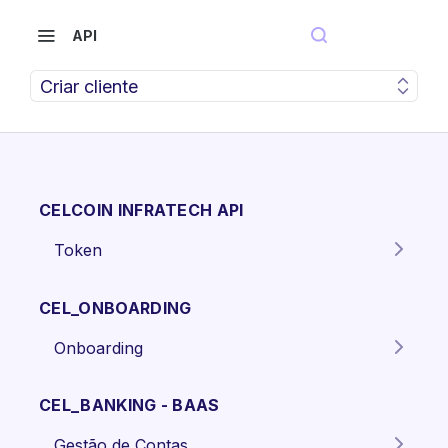
API
Criar cliente
CELCOIN INFRATECH API
Token
Gera o token para autenticação
POST
dos endpoints da API.
CEL_ONBOARDING
Onboarding
Criar proposta Pessoa Física.
POST
CEL_BANKING - BAAS
Criar proposta pessoa jurídica
POST
Gestão de Contas