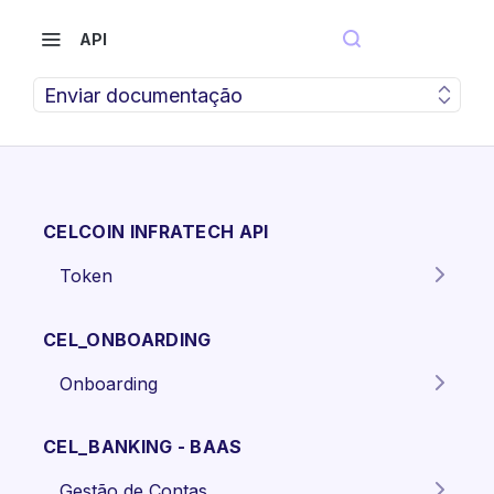
API
Enviar documentação
CELCOIN INFRATECH API
Token
Gera o token para autenticação
POST
dos endpoints da API.
CEL_ONBOARDING
Onboarding
Criar proposta Pessoa Física.
POST
CEL_BANKING - BAAS
Criar proposta pessoa jurídica
POST
Gestão de Contas