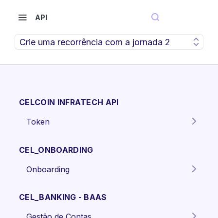
API
Crie uma recorrência com a jornada 2
CELCOIN INFRATECH API
Token
Gera o token para autenticação
POST
dos endpoints da API.
CEL_ONBOARDING
Onboarding
Criar proposta Pessoa Física.
POST
CEL_BANKING - BAAS
Criar proposta pessoa jurídica
POST
Gestão de Contas