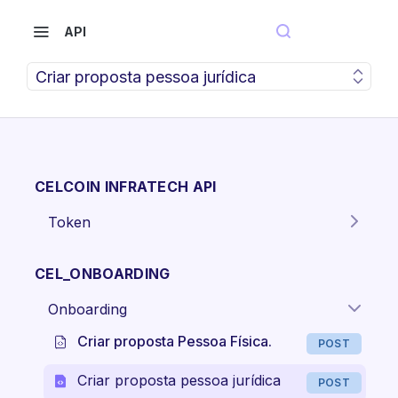
API
Criar proposta pessoa jurídica
CELCOIN INFRATECH API
Token
Gera o token para autenticação
POST
dos endpoints da API.
CEL_ONBOARDING
Onboarding
Criar proposta Pessoa Física.
POST
Criar proposta pessoa jurídica
POST