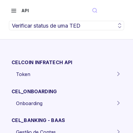
API
Verificar status de uma TED
CELCOIN INFRATECH API
Token
Gera o token para autenticação
POST
dos endpoints da API.
CEL_ONBOARDING
Onboarding
Criar proposta Pessoa Física.
POST
CEL_BANKING - BAAS
Criar proposta pessoa jurídica
POST
Gestão de Contas