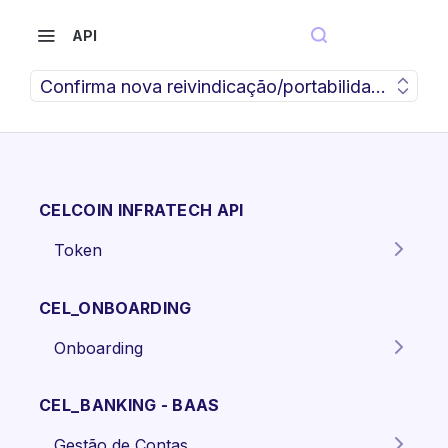
API
Confirma nova reivindicação/portabilidade de ch
CELCOIN INFRATECH API
Token
Gera o token para autenticação
POST
dos endpoints da API.
CEL_ONBOARDING
Onboarding
Criar proposta Pessoa Física.
POST
CEL_BANKING - BAAS
Criar proposta pessoa jurídica
POST
Gestão de Contas