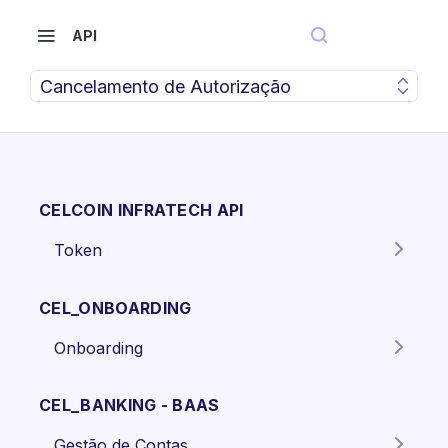
API
Cancelamento de Autorização
CELCOIN INFRATECH API
Token
Gera o token para autenticação
POST
dos endpoints da API.
CEL_ONBOARDING
Onboarding
Criar proposta Pessoa Física.
POST
CEL_BANKING - BAAS
Criar proposta pessoa jurídica
POST
Gestão de Contas