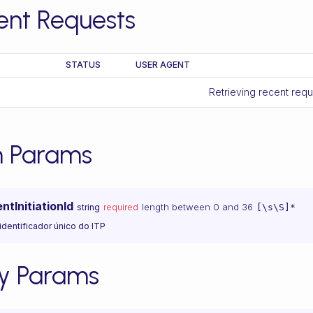
ent Requests
STATUS
USER AGENT
Retrieving recent req
h Params
tInitiationId
length between 0 and 36
string
required
[\s\S]*
 identificador único do ITP
y Params