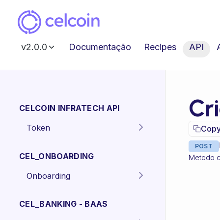
v2.0.0
Documentação
Recipes
API
Cr
CELCOIN INFRATECH API
Token
Copy
Gera o token para
POST
POST
autenticação dos
CEL_ONBOARDING
Metodo c
endpoints da API.
Onboarding
Criar proposta
POST
Pessoa Física.
CEL_BANKING - BAAS
Criar proposta
POST