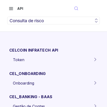
API
Consulta de risco
CELCOIN INFRATECH API
Token
Gera o token para autenticação
POST
dos endpoints da API.
CEL_ONBOARDING
Onboarding
Criar proposta Pessoa Física.
POST
CEL_BANKING - BAAS
Criar proposta pessoa jurídica
POST
Gestão de Contas