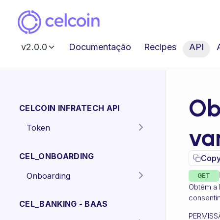
v2.0.0
Documentação
Recipes
API
Ob
CELCOIN INFRATECH API
Token
va
Gera o token para
POST
autenticação dos
CEL_ONBOARDING
Copy
endpoints da API.
Onboarding
GET
Obtém a l
Criar proposta
POST
consenti
Pessoa Física.
CEL_BANKING - BAAS
PERMISS
Criar proposta
POST