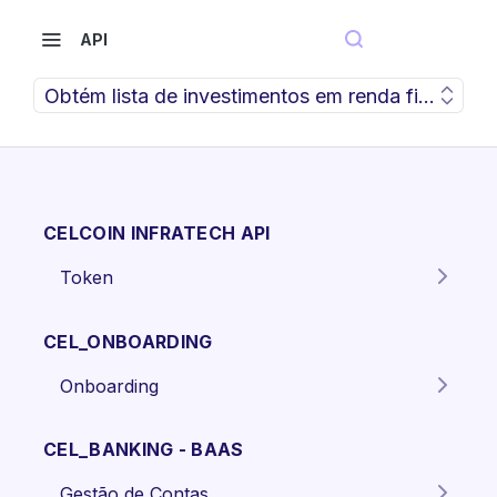
API
Obtém lista de investimentos em renda fixa de cr
CELCOIN INFRATECH API
Token
Gera o token para autenticação
POST
dos endpoints da API.
CEL_ONBOARDING
Onboarding
Criar proposta Pessoa Física.
POST
CEL_BANKING - BAAS
Criar proposta pessoa jurídica
POST
Gestão de Contas